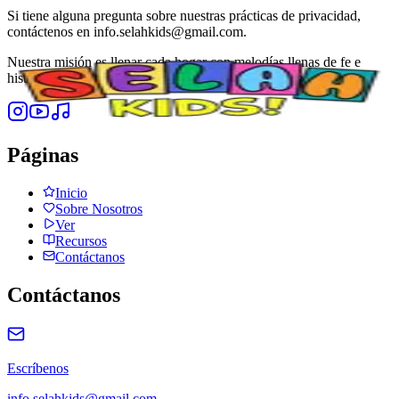
Si tiene alguna pregunta sobre nuestras prácticas de privacidad,
contáctenos en info.selahkids@gmail.com.
Nuestra misión es llenar cada hogar con melodías llenas de fe e
historias que despierten asombro en los corazones de los niños.
Páginas
Inicio
Sobre Nosotros
Ver
Recursos
Contáctanos
Contáctanos
Escríbenos
info.selahkids@gmail.com