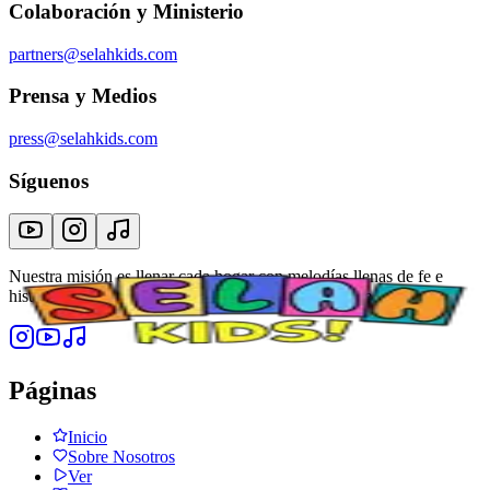
Colaboración y Ministerio
partners@selahkids.com
Prensa y Medios
press@selahkids.com
Síguenos
Nuestra misión es llenar cada hogar con melodías llenas de fe e
historias que despierten asombro en los corazones de los niños.
Páginas
Inicio
Sobre Nosotros
Ver