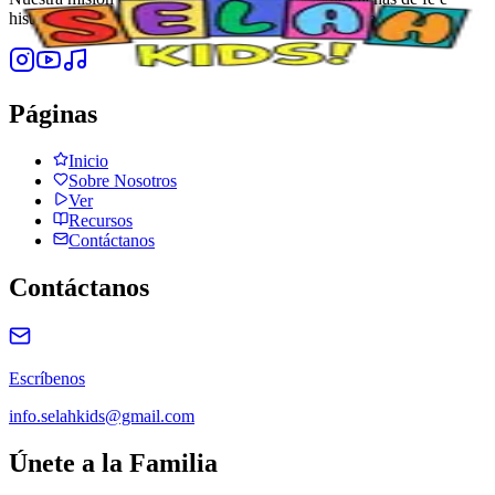
historias que despierten asombro en los corazones de los niños.
Páginas
Inicio
Sobre Nosotros
Ver
Recursos
Contáctanos
Contáctanos
Escríbenos
info.selahkids@gmail.com
Únete a la Familia