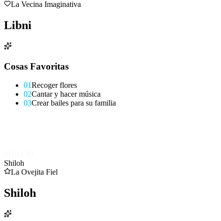
La Vecina Imaginativa
Libni
Cosas Favoritas
0
1
Recoger flores
0
2
Cantar y hacer música
0
3
Crear bailes para su familia
SHILOH
Shiloh
La Ovejita Fiel
Shiloh