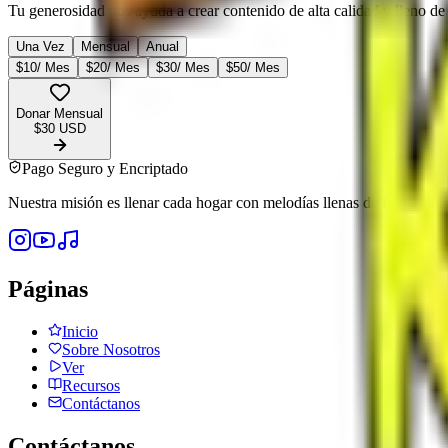
Tu generosidad nos ayuda a crear contenido de alta calidad y lleno de
Una Vez
Mensual
Anual
$
10
/ Mes
$
20
/ Mes
$
30
/ Mes
$
50
/ Mes
Donar
Mensual
$
30
USD
Pago Seguro y Encriptado
Nuestra misión es llenar cada hogar con melodías llenas de fe e histor
Páginas
Inicio
Sobre Nosotros
Ver
Recursos
Contáctanos
Contáctanos