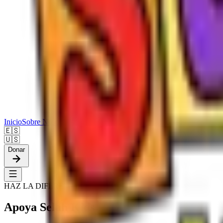
Inicio
Sobre Nosotros
Ver
Personajes
Familias
Blog
Recursos
🇪🇸
🇺🇸
Donar
HAZ LA DIFERENCIA
Apoya
Selah Kids